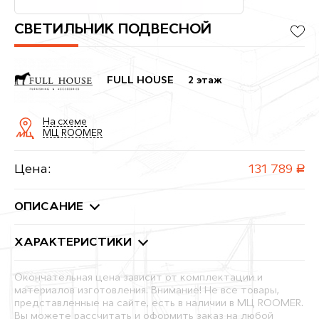
СВЕТИЛЬНИК ПОДВЕСНОЙ
FULL HOUSE
2 этаж
На схеме
МЦ ROOMER
Цена:
131 789
руб.
ОПИСАНИЕ
ХАРАКТЕРИСТИКИ
Окончательная цена зависит от комплектации и
материалов изготовления. Внимание! Не все товары,
представленные на сайте, есть в наличии в МЦ ROOMER.
Вы можете рассчитать и оформить заказ на любой