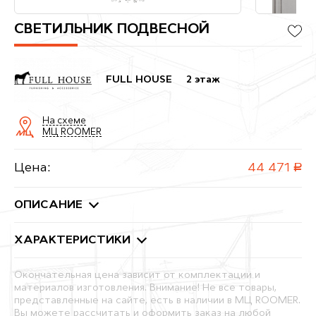
СВЕТИЛЬНИК ПОДВЕСНОЙ
FULL HOUSE
2 этаж
На схеме
МЦ ROOMER
Цена:
44 471
руб.
ОПИСАНИЕ
ХАРАКТЕРИСТИКИ
Окончательная цена зависит от комплектации и
материалов изготовления. Внимание! Не все товары,
представленные на сайте, есть в наличии в МЦ ROOMER.
Вы можете рассчитать и оформить заказ на любой