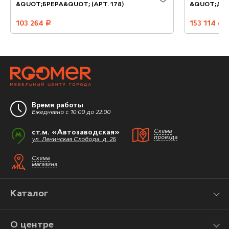
&QUOT;БРЕРА&QUOT; (АРТ. 178)
&QUOT;ДЕФ
103 264
руб.
153 114
руб.
Время работы
Ежедневно с 10:00 до 22:00
ст.м. «Автозаводская»
Схема
проезда
ул. Ленинская Слобода, д. 26
Схема
магазина
Каталог
О центре