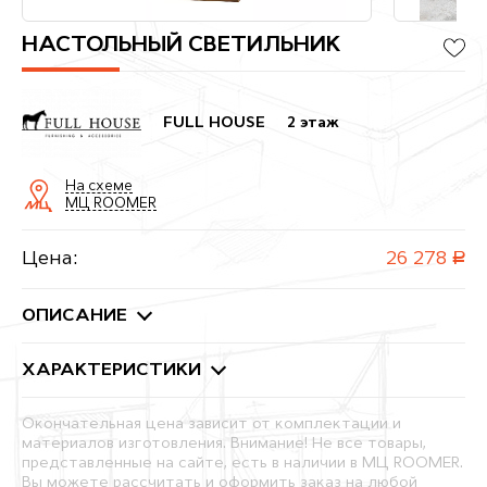
НАСТОЛЬНЫЙ СВЕТИЛЬНИК
FULL HOUSE
2 этаж
На схеме
МЦ ROOMER
Цена:
26 278
руб.
ОПИСАНИЕ
ХАРАКТЕРИСТИКИ
Окончательная цена зависит от комплектации и
материалов изготовления. Внимание! Не все товары,
представленные на сайте, есть в наличии в МЦ ROOMER.
Вы можете рассчитать и оформить заказ на любой